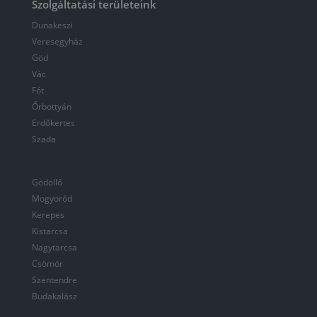
Szolgáltatási területeink
Dunakeszi
Veresegyház
Göd
Vác
Fót
Őrbottyán
Erdőkertes
Szada
Gödöllő
Mogyoród
Kerepes
Kistarcsa
Nagytarcsa
Csömör
Szentendre
Budakalász