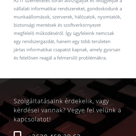
Az IT üzemeltetés során átvizsgáljuk és felügyeljük a
vállalati informatikai rendszereket, gondoskodunk a
munkaállomások, szerverek, hálózatok, nyomtatók,
biztonsági mentések és szoftverkörnyezet
megfelelő működéséről. Így ügyfeleink nemcsak
egy rendszergazdát, hanem egy több területen
jártas informatikai csapatot kapnak, amely gyorsan
és felelősen reagál a felmerülő problémákra.
Szolgáltatásaink érdekelik, vagy
kérdései vannak? Vegye fel velünk a
kapcsolatot!