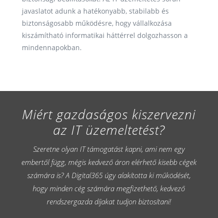
javaslatot adunk a hatékonyabb, stabilabb és
biztonságosabb működésre, hogy vállalkozása
kiszámítható informatikai háttérrel dolgozhasson a
mindennapokban.
Miért gazdaságos kiszervezni
az IT üzemeltetést?
Szeretne olyan IT támogatást kapni, ami nem egy
embertől függ, mégis kedvező áron elérhető kisebb cégek
számára is? A Digital365 úgy alakította ki működését,
hogy minden cég számára megfizethető, kedvező
rendszergazda díjakat tudjon biztosítani!