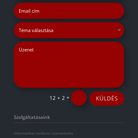
=
12 + 2
KÜLDÉS
Szolgáltatásaink
informatikai rendszer üzemeltetés