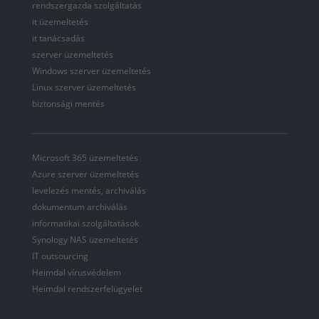
rendszergazda szolgáltatás
it üzemeltetés
it tanácsadás
szerver üzemeltetés
Windows szerver üzemeltetés
Linux szerver üzemeltetés
biztonsági mentés
Microsoft 365 üzemeltetés
Azure szerver üzemeltetés
levelezés mentés, archiválás
dokumentum archiválás
informatikai szolgáltatások
Synology NAS üzemeltetés
IT outsourcing
Heimdal vírusvédelem
Heimdal rendszerfelügyelet