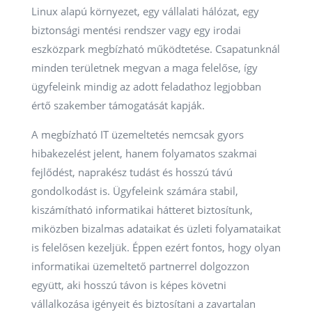
Linux alapú környezet, egy vállalati hálózat, egy
biztonsági mentési rendszer vagy egy irodai
eszközpark megbízható működtetése. Csapatunknál
minden területnek megvan a maga felelőse, így
ügyfeleink mindig az adott feladathoz legjobban
értő szakember támogatását kapják.
A megbízható IT üzemeltetés nemcsak gyors
hibakezelést jelent, hanem folyamatos szakmai
fejlődést, naprakész tudást és hosszú távú
gondolkodást is. Ügyfeleink számára stabil,
kiszámítható informatikai hátteret biztosítunk,
miközben bizalmas adataikat és üzleti folyamataikat
is felelősen kezeljük. Éppen ezért fontos, hogy olyan
informatikai üzemeltető partnerrel dolgozzon
együtt, aki hosszú távon is képes követni
vállalkozása igényeit és biztosítani a zavartalan