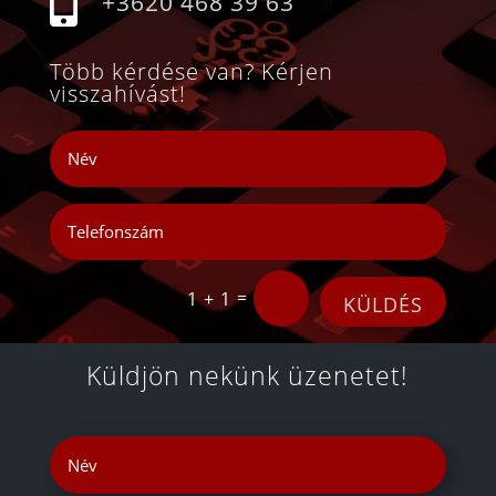

+3620 468 39 63
Több kérdése van? Kérjen
visszahívást!
=
1 + 1
KÜLDÉS
Küldjön nekünk üzenetet!