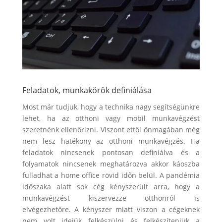
Feladatok, munkakörök definiálása
Most már tudjuk, hogy a technika nagy segítségünkre
lehet, ha az otthoni vagy mobil munkavégzést
szeretnénk ellenőrizni. Viszont ettől önmagában még
nem lesz hatékony az otthoni munkavégzés. Ha
feladatok nincsenek pontosan definiálva és a
folyamatok nincsenek meghatározva akkor káoszba
fulladhat a home office rövid időn belül. A pandémia
időszaka alatt sok cég kényszerült arra, hogy a
munkavégzést kiszervezze otthonról is
elvégezhetőre. A kényszer miatt viszon a cégeknek
nem volt idejük felkészülni és felkészíteniük a