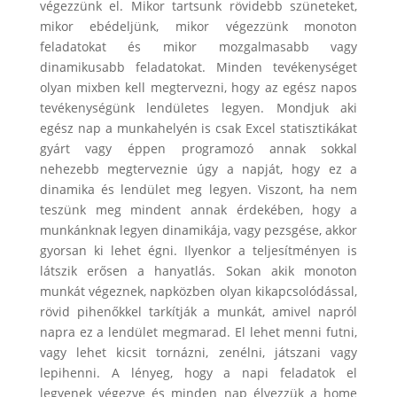
végezzünk el. Mikor tartsunk rövidebb szüneteket,
mikor ebédeljünk, mikor végezzünk monoton
feladatokat és mikor mozgalmasabb vagy
dinamikusabb feladatokat. Minden tevékenységet
olyan mixben kell megtervezni, hogy az egész napos
tevékenységünk lendületes legyen. Mondjuk aki
egész nap a munkahelyén is csak Excel statisztikákat
gyárt vagy éppen programozó annak sokkal
nehezebb megterveznie úgy a napját, hogy ez a
dinamika és lendület meg legyen. Viszont, ha nem
teszünk meg mindent annak érdekében, hogy a
munkánknak legyen dinamikája, vagy pezsgése, akkor
gyorsan ki lehet égni. Ilyenkor a teljesítményen is
látszik erősen a hanyatlás. Sokan akik monoton
munkát végeznek, napközben olyan kikapcsolódással,
rövid pihenőkkel tarkítják a munkát, amivel napról
napra ez a lendület megmarad. El lehet menni futni,
vagy lehet kicsit tornázni, zenélni, játszani vagy
lepihenni. A lényeg, hogy a napi feladatok el
legyenek végezve és minden nap élvezzük a home