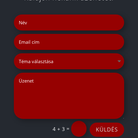
=
4 + 3
KÜLDÉS