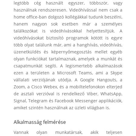
legtöbb cég használt egyszer, többször, vagy
használnak rendszeresen. Videóhívással nem csak a
home office-ban dolgozó kollégákkal tudunk beszélni,
hanem nagyon sok esetben már a személyes
találkozókat is videóhívásokkal helyettesítjük. A
videóhívásokat biztosító programok kötött is egyre
több olyat találunk már, ami a hanghívás, videóhívás,
üzenetküldés és képernyőmegosztás mellet egyéb
olyan funkciókat tartalmaznak, amelyek a munkát és
csapatmunkát segíti. A legismertebb alkalmazások
ezen a területen a Microsoft Teams, ami a Skype
vállalati verziójának utódja. A Google Hangouts, a
Zoom, a Cisco Webex, és a mobiltelefonokon elterjed
de asztali verzióval is rendelkező Viber, WhatsApp,
Signal, Telegram és Facebook Messenger applikációk,
amiket szintén használnak az üzleti világban is.
Alkalmasság felmérése
Vannak olyan munkatársak, akik teljesen