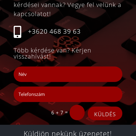
kérdései vannak? Vegye fel velünk a
kapcsolatot!

+3620 468 39 63
Több kérdése van? Kérjen
visszahívást!
=
6 + 7
KÜLDÉS
Küldjön nekünk üzenetet!