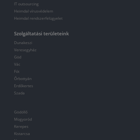
IT outsourcing
Heimdal vírusvédelem
Heimdal rendszerfelügyelet
Szolgáltatási területeink
Dunakeszi
Veresegyház
Göd
Vác
Fót
Őrbottyán
Erdőkertes
Szada
Gödöllő
Mogyoród
Kerepes
Kistarcsa