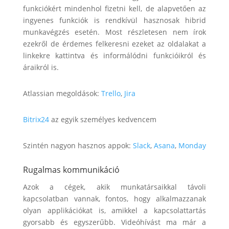
funkciókért mindenhol fizetni kell, de alapvetően az
ingyenes funkciók is rendkívül hasznosak hibrid
munkavégzés esetén. Most részletesen nem írok
ezekről de érdemes felkeresni ezeket az oldalakat a
linkekre kattintva és informálódni funkcióikról és
áraikról is.
Atlassian megoldások:
Trello
,
Jira
Bitrix24
az egyik személyes kedvencem
Szintén nagyon hasznos appok:
Slack
,
Asana
,
Monday
Rugalmas kommunikáció
Azok a cégek, akik munkatársaikkal távoli
kapcsolatban vannak, fontos, hogy alkalmazzanak
olyan applikációkat is, amikkel a kapcsolattartás
gyorsabb és egyszerűbb. Videóhívást ma már a