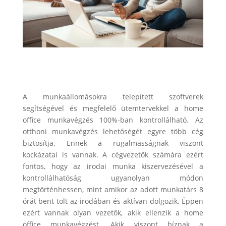
A munkaállomásokra telepített szoftverek
segítségével és megfelelő ütemtervekkel a home
office munkavégzés 100%-ban kontrollálható. Az
otthoni munkavégzés lehetőségét egyre több cég
biztosítja. Ennek a rugalmasságnak viszont
kockázatai is vannak. A cégvezetők számára ezért
fontos, hogy az irodai munka kiszervezésével a
kontrollálhatóság ugyanolyan módon
megtörténhessen, mint amikor az adott munkatárs 8
órát bent tölt az irodában és aktívan dolgozik. Éppen
ezért vannak olyan vezetők, akik ellenzik a home
office munkavégzést. Akik viszont bíznak a