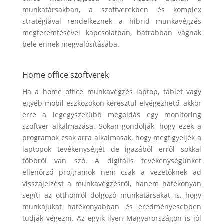
munkatársakban, a szoftverekben és komplex
stratégiával rendelkeznek a hibrid munkavégzés
megteremtésével kapcsolatban, bátrabban vágnak
bele ennek megvalósításába.
Home office szoftverek
Ha a home office munkavégzés laptop, tablet vagy
egyéb mobil eszközökön keresztül elvégezhető, akkor
erre a legegyszerűbb megoldás egy monitoring
szoftver alkalmazása. Sokan gondolják, hogy ezek a
programok csak arra alkalmasak, hogy megfigyeljék a
laptopok tevékenységét de igazából erről sokkal
többről van szó. A digitális tevékenységünket
ellenőrző programok nem csak a vezetőknek ad
visszajelzést a munkavégzésről, hanem hatékonyan
segíti az otthonról dolgozó munkatársakat is, hogy
munkájukat hatékonyabban és eredményesebben
tudják végezni. Az egyik ilyen Magyarországon is jól