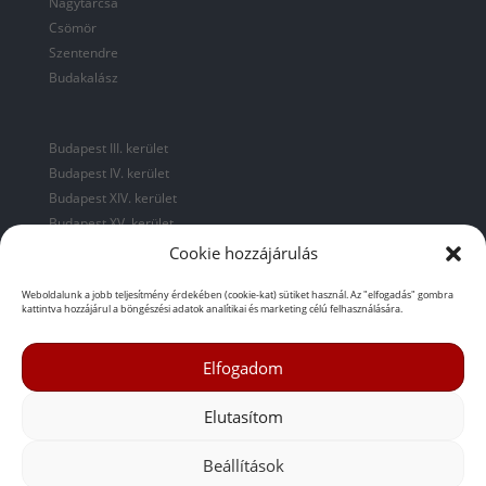
Nagytarcsa
Csömör
Szentendre
Budakalász
Budapest III. kerület
Budapest IV. kerület
Budapest XIV. kerület
Budapest XV. kerület
Budapest XVI. kerület
Cookie hozzájárulás
Budakalász
Weboldalunk a jobb teljesítmény érdekében (cookie-kat) sütiket használ. Az "elfogadás" gombra
Üröm
kattintva hozzájárul a böngészési adatok analítikai és marketing célú felhasználására.
Pomáz
Elfogadom
Elutasítom
Beállítások