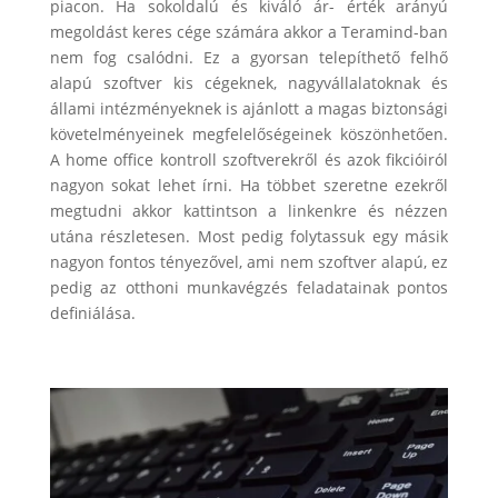
piacon. Ha sokoldalú és kiváló ár- érték arányú
megoldást keres cége számára akkor a Teramind-ban
nem fog csalódni. Ez a gyorsan telepíthető felhő
alapú szoftver kis cégeknek, nagyvállalatoknak és
állami intézményeknek is ajánlott a magas biztonsági
követelményeinek megfelelőségeinek köszönhetően.
A home office kontroll szoftverekről és azok fikcióiról
nagyon sokat lehet írni. Ha többet szeretne ezekről
megtudni akkor kattintson a linkenkre és nézzen
utána részletesen. Most pedig folytassuk egy másik
nagyon fontos tényezővel, ami nem szoftver alapú, ez
pedig az otthoni munkavégzés feladatainak pontos
definiálása.