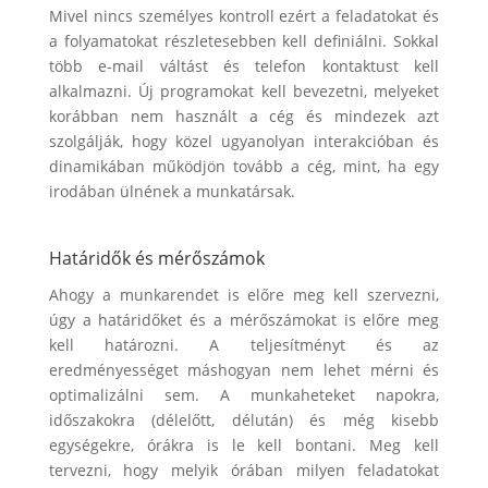
Mivel nincs személyes kontroll ezért a feladatokat és
a folyamatokat részletesebben kell definiálni. Sokkal
több e-mail váltást és telefon kontaktust kell
alkalmazni. Új programokat kell bevezetni, melyeket
korábban nem használt a cég és mindezek azt
szolgálják, hogy közel ugyanolyan interakcióban és
dinamikában működjön tovább a cég, mint, ha egy
irodában ülnének a munkatársak.
Határidők és mérőszámok
Ahogy a munkarendet is előre meg kell szervezni,
úgy a határidőket és a mérőszámokat is előre meg
kell határozni. A teljesítményt és az
eredményességet máshogyan nem lehet mérni és
optimalizálni sem. A munkaheteket napokra,
időszakokra (délelőtt, délután) és még kisebb
egységekre, órákra is le kell bontani. Meg kell
tervezni, hogy melyik órában milyen feladatokat