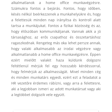
alkalmatlanok a home office munkavégzésre.
Számukra fontos a bejárás. Fontos, hogy időben,
késés nélkül beérkezzenek a munkahelyükre és, hogy
a felettesük minden nap irányítsa és kontroll alatt
tartsa a munkájukat. Fontos a fizikai közösség és az,
hogy élőszóban kommunikáljanak. Vannak akik a jó
társasághoz, az erős csapathoz és összetartáshoz
ragaszkodnak. Rengeteg más oka lehet persze annak,
hogy valaki alkalmasabb az irodai végzésre vagy
alkalmatlanabb a home office munkavégzésre. Éppen
ezért mielőtt valakit haza küldünk dolgozni
feltétlenül mérjük fel egy hosszabb kérdéssorral,
hogy felmérjük az alkalmasságát. Mivel minden cég
és minden munkatárs egyedi, ezért ezt a feladatot a
HR vezetőre érdemes rábízni, vagy arra a felettesre,
aki a legjobban ismeri az adott munkatársat vagy aki
a legtöbbet dolgozik vele együtt.