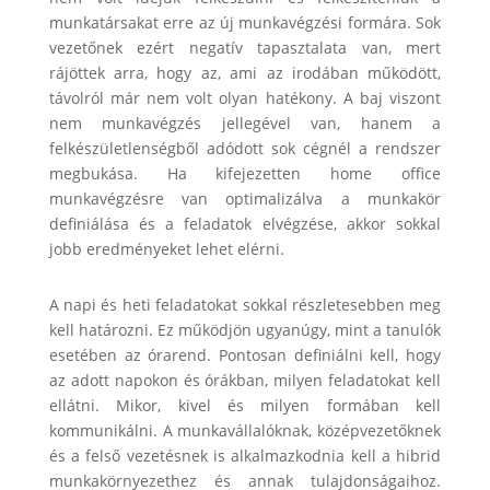
munkatársakat erre az új munkavégzési formára. Sok
vezetőnek ezért negatív tapasztalata van, mert
rájöttek arra, hogy az, ami az irodában működött,
távolról már nem volt olyan hatékony. A baj viszont
nem munkavégzés jellegével van, hanem a
felkészületlenségből adódott sok cégnél a rendszer
megbukása. Ha kifejezetten home office
munkavégzésre van optimalizálva a munkakör
definiálása és a feladatok elvégzése, akkor sokkal
jobb eredményeket lehet elérni.
A napi és heti feladatokat sokkal részletesebben meg
kell határozni. Ez működjön ugyanúgy, mint a tanulók
esetében az órarend. Pontosan definiálni kell, hogy
az adott napokon és órákban, milyen feladatokat kell
ellátni. Mikor, kivel és milyen formában kell
kommunikálni. A munkavállalóknak, középvezetőknek
és a felső vezetésnek is alkalmazkodnia kell a hibrid
munkakörnyezethez és annak tulajdonságaihoz.