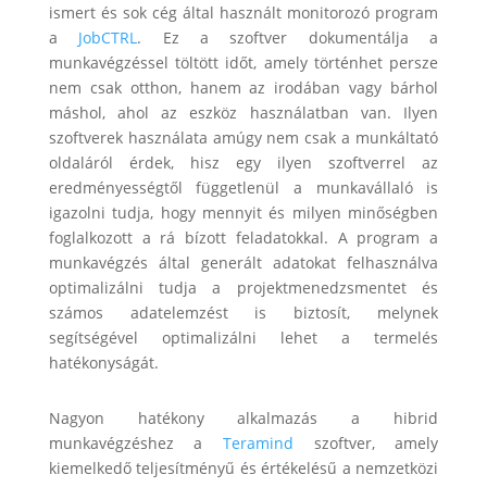
ismert és sok cég által használt monitorozó program
a
JobCTRL
. Ez a szoftver dokumentálja a
munkavégzéssel töltött időt, amely történhet persze
nem csak otthon, hanem az irodában vagy bárhol
máshol, ahol az eszköz használatban van. Ilyen
szoftverek használata amúgy nem csak a munkáltató
oldaláról érdek, hisz egy ilyen szoftverrel az
eredményességtől függetlenül a munkavállaló is
igazolni tudja, hogy mennyit és milyen minőségben
foglalkozott a rá bízott feladatokkal. A program a
munkavégzés által generált adatokat felhasználva
optimalizálni tudja a projektmenedzsmentet és
számos adatelemzést is biztosít, melynek
segítségével optimalizálni lehet a termelés
hatékonyságát.
Nagyon hatékony alkalmazás a hibrid
munkavégzéshez a
Teramind
szoftver, amely
kiemelkedő teljesítményű és értékelésű a nemzetközi